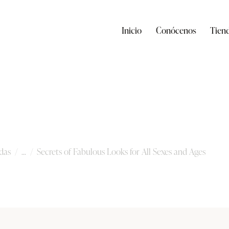
Inicio
Conócenos
Tien
s Looks for All Sexe
das
...
Secrets of Fabulous Looks for All Sexes and Ages