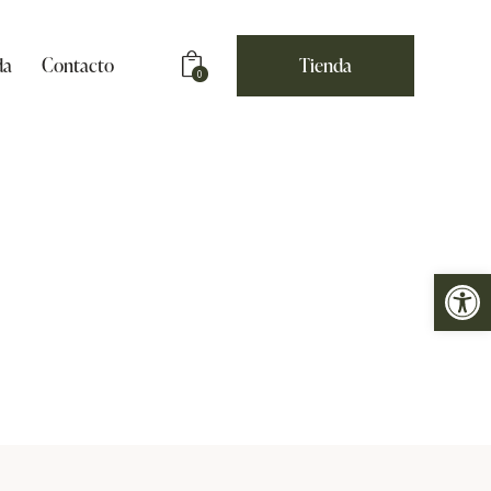
da
Contacto
Tienda
0
s and Ages
Abrir barra de herramientas