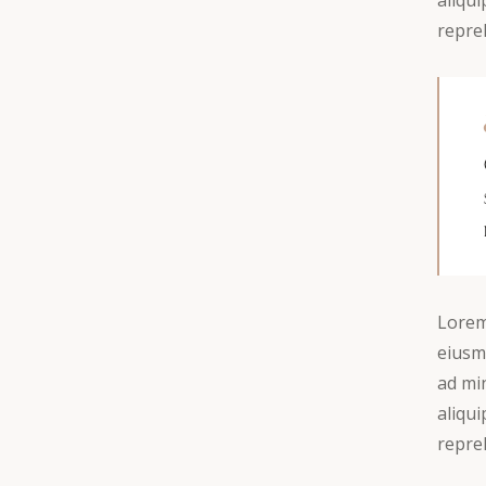
aliqu
repreh
Lorem 
eiusm
ad min
aliqu
repreh