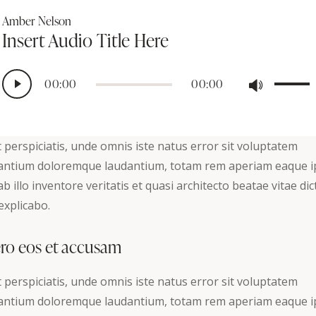
Amber Nelson
Insert Audio Title Here
Reproductor
Utiliza
00:00
00:00
de
las
audio
teclas
de
 perspiciatis, unde omnis iste natus error sit voluptatem
flecha
antium doloremque laudantium, totam rem aperiam eaque i
arriba/ab
b illo inventore veritatis et quasi architecto beatae vitae dic
para
explicabo.
aumenta
o
ero eos et accusam
disminui
el
 perspiciatis, unde omnis iste natus error sit voluptatem
volumen
antium doloremque laudantium, totam rem aperiam eaque i