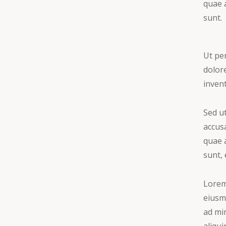
quae a
sunt.
Ut pe
dolor
invent
Sed ut
accus
quae a
sunt, 
Lorem 
eiusm
ad min