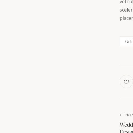
vel r
scele
placer
Gol
PRE
Weddi
Desig