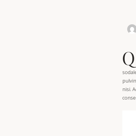
Q
sodal
pulvi
nisi. 
conseq