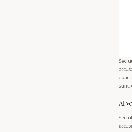
Sed ut
accus
quae a
sunt, 
At v
Sed ut
accus