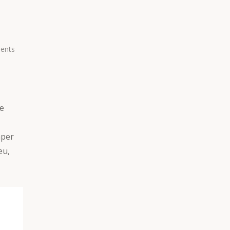
ents
ce
mper
eu,