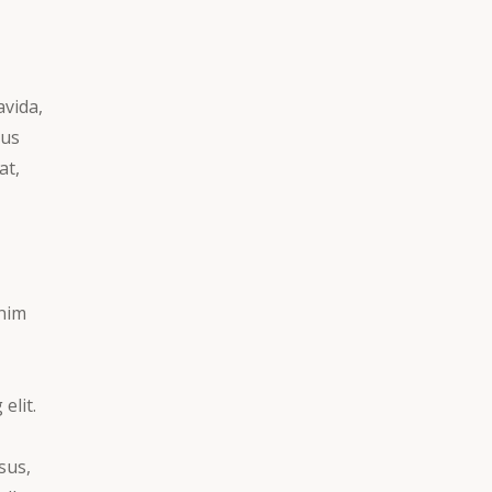
avida,
mus
at,
enim
elit.
sus,