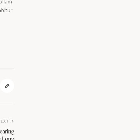
ullam
abitur
NEXT
earing
r Long