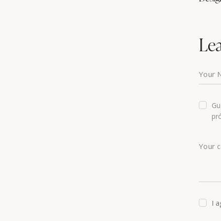
Le
Gu
pr
I a