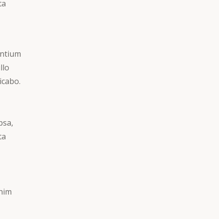
ta
antium
llo
icabo.
psa,
ta
enim