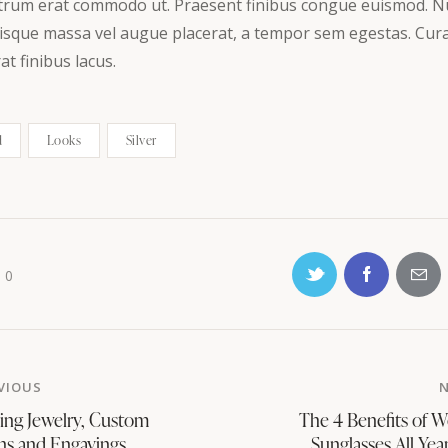
utrum erat commodo ut. Praesent finibus congue euismod. N
risque massa vel augue placerat, a tempor sem egestas. Cur
at finibus lacus.
d
Looks
Silver
0
VIOUS
ng Jewelry, Custom
The 4 Benefits of W
ns and Engavings
Sunglasses All Yea