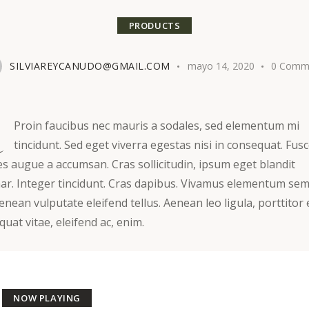
PRODUCTS
SILVIAREYCANUDO@GMAIL.COM
mayo 14, 2020
0
Comm
Proin faucibus nec mauris a sodales, sed elementum mi
tincidunt. Sed eget viverra egestas nisi in consequat. Fus
es augue a accumsan. Cras sollicitudin, ipsum eget blandit
nar. Integer tincidunt. Cras dapibus. Vivamus elementum se
Aenean vulputate eleifend tellus. Aenean leo ligula, porttitor 
uat vitae, eleifend ac, enim.
NOW PLAYING