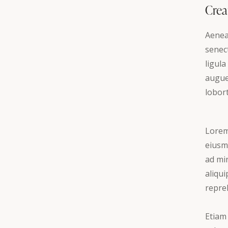
Crea
Aenea
senec
ligula
augue
lobort
Lorem 
eiusm
ad min
aliqu
repreh
Etiam 