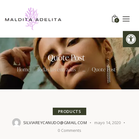
0
Abrir barra de herramientas
Quote Post
Home
Todas las entradas
...
Quote Post
PRODUCTS
SILVIAREYCANUDO@GMAIL.COM
mayo 14, 2020
0
Comments