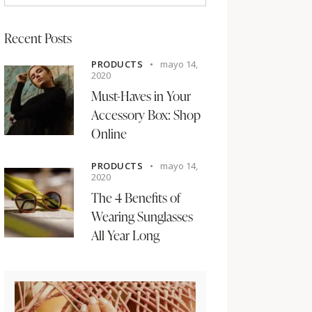
Recent Posts
PRODUCTS
mayo 14,
2020
Must-Haves in Your
Accessory Box: Shop
Online
PRODUCTS
mayo 14,
2020
The 4 Benefits of
Wearing Sunglasses
All Year Long