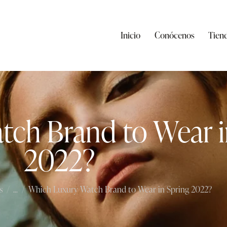
Inicio
Conócenos
Tien
ch Brand to Wear i
2022?
s
...
Which Luxury Watch Brand to Wear in Spring 2022?