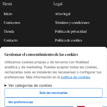
Menú
Legal
Inicio
Aviso legal
Conócenos
Términos y condiciones
Tienda
Política de privacidad
Contacto
Política de cookies
Accesibilidad
Gestionar el consentimiento de las cookies
Sitemap
Utilizamos cookies propias y de terceros con finalidad
analítica y de marketing. Puedes aceptar todas las cookies,
rechazarlas (solo se instalarán las necesarias) o configurar tus
FINANCIADO POR LA UNIÓN EUROPEA CON EL PROGRAMA
preferencias. Más información en la
política de cookies
.
KIT DIGITAL POR LOS FONDOS NEXT GENERATION (EU) DEL
MECANISMO DE RECUPERACIÓN Y RESILIENCIA
Ver categorías de cookies
Solo las necesarias
Ver preferencias