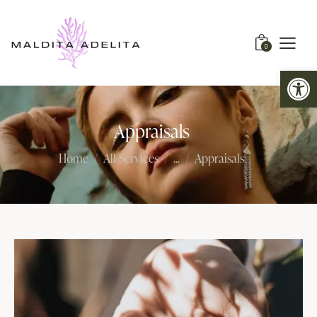
0
Abrir barra de herramientas
Appraisals
Home
All Services
...
Appraisals