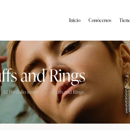
Inicio
Conócenos
Tien
ffs and Rings
All Portfolio items
...
Cuffs and Rings