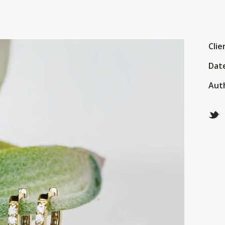
Clie
Dat
Aut