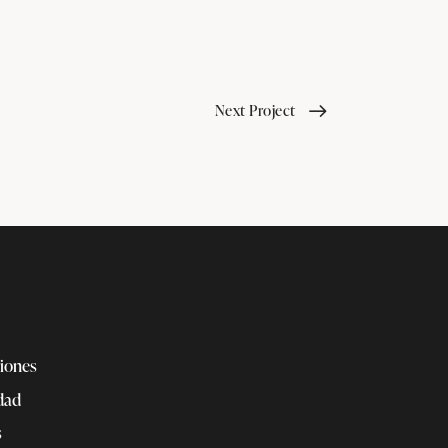
Next Project
iones
idad
s