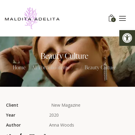
0
Abrir barra de herramientas
Beauty Culture
Home
All Portfolio items
...
Beauty Culture
Client
New Magazine
Year
2020
Author
Anna Woods