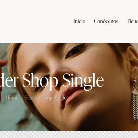
Inicio
Conócenos
Tien
er Shop Single
Home
Header Shop Single