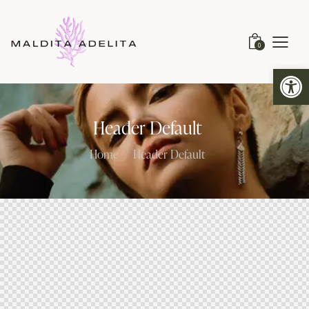
0
Abrir barra de herramientas
Header Default
Home
Header Default